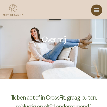
Ga
naar
de
inhoud
Over mij
"Ik ben actief in CrossFit, graag buiten,
reislustig en altijd ondernemend."